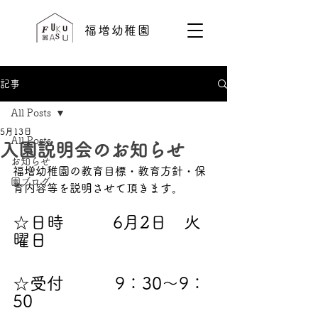
福増幼稚園
記事
All Posts
5月13日
All Posts
入園説明会のお知らせ
お知らせ
福増幼稚園の教育目標・教育方針・保
園ブログ
育内容等を説明させて頂きます。
☆日時　　   6月2日　火
曜日
☆受付　　　9：30～9：
50