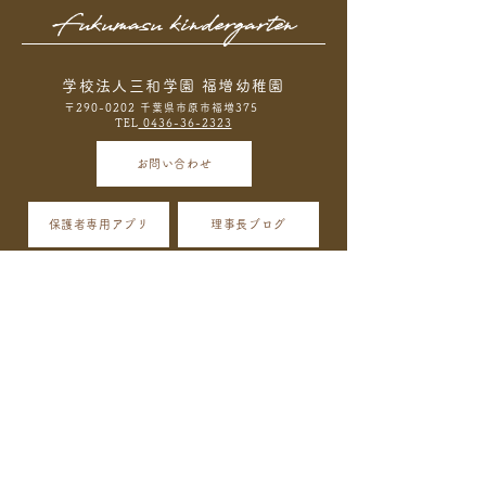
Fukumasu kindergarten
学校法人三和学園 福増幼稚園
〒290-0202 千葉県市原市福増375
TEL
0436-36-2323
お問い合わせ
保護者専用アプリ
理事長ブログ