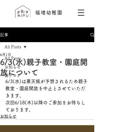
福増幼稚園
記事
All Posts
6月1日
All Posts
6/3(水)親子教室・園庭開
お知らせ
放について
園ブログ
6/3(水)は悪天候が予想されるため親子
教室・園庭開放を中止とさせていただ
きます。
次回6/18(木)以降のご参加をお待ちし
ております。
お知らせ